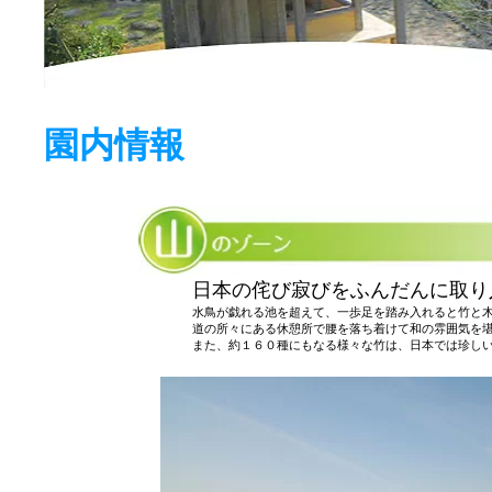
園内情報
日本の侘び寂びをふんだんに取り
水鳥が戯れる池を超えて、一歩足を踏み入れると竹と
道の所々にある休憩所で腰を落ち着けて和の雰囲気を
また、約１６０種にもなる様々な竹は、日本では珍し